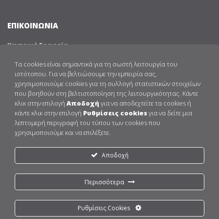
ΕΠΙΚΟΙΝΩΝΙΑ
Κεντρικά Γραφεία
Τραπεζούντος 17 & A. Παπανδρέου
Τα cookies είναι σημαντικά για τη σωστή λειτουργία του
Μελίσσια, Αθήνα, 15127
ιστότοπου. Για να βελτιώσουμε την εμπειρία σας,
Tηλ.: 210 6136332
χρησιμοποιούμε cookies για τη συλλογή στατιστικών στοιχείων
Fax: 210 8105298
που βοηθούν στη βελτιστοποίηση της λειτουργικότητας. Κάντε
Email:
info@aenorasis.com
κλικ στην επιλογή
Αποδοχή
για να αποδεχτείτε τα cookies ή
κάντε κλικ στην επιλογή
Ρυθμίσεις cookies
για να δείτε μια
ΣΥΝΔΕΣΜΟΙ
λεπτομερή περιγραφή του τύπου των cookies που
χρησιμοποιούμε και να επιλέξετε.
APTIMA HPV TEST
HPV
Αποδοχή
BLOG
ΕΠΙΚΟΙΝΩΝΙΑ
ΟΡΟΙ ΧΡΗΣΗΣ
Περισσότερα
ΠΟΛΙΤΙΚΗ ΑΠΟΡΡΗΤΟΥ
ΠΟΛΙΤΙΚΗ COOKIES
CCTV – ΕΝΗΜΕΡΩΣΗ Β’ ΕΠΙΠΕΔΟΥ
Ρυθμίσεις Cookies