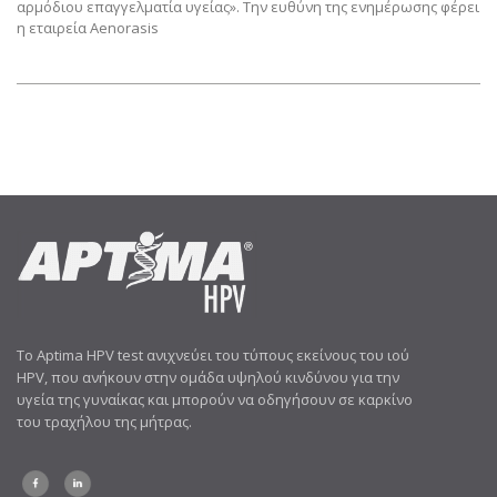
αρμόδιου επαγγελματία υγείας». Την ευθύνη της ενημέρωσης φέρει
η εταιρεία Aenorasis
Το Aptima HPV test ανιχνεύει του τύπους εκείνους του ιού
HPV, που ανήκουν στην ομάδα υψηλού κινδύνου για την
υγεία της γυναίκας και μπορούν να οδηγήσουν σε καρκίνο
του τραχήλου της μήτρας.