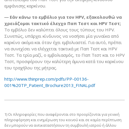
εμφάνισης καρκίνου.
― Εάν κάνω το εμβόλιο για τον HPV, εξακολουθώ να
χρειάζομαι τακτικό έλεγχο Παπ Τεστ και HPV Τεστ;
Το εμβόλιο δεν καλύπτει όλους τους τύπους του HPV.
Συνεπώς, υπάρχει κίνδυνος να νοσήσει μία γυναίκα από
καρκίνο ακόμα και όταν έχει εμβολιαστεί. Για αυτό, πρέπει
να συνεχίσει να ελέγχεται τακτικά με Παπ Τεστ και HPV
Τεστ. Τα τρία μαζί, ο εμβολιασμός, το Παπ Τεστ και το HPV
Τεστ, προσφέρουν την καλύτερη άμυνα κατά του καρκίνου
του τραχήλου της μήτρας.
http://www.thinprep.com/pdfs/PP-00136-
001%20TP_Patient_Brochure2013_FINAL.pdf
1) Οι πληροφορίες που αναφέρονται στο προορίζονται για γενική
πληροφόρηση και ενημέρωση του κοινού και σε καμία περίπτωση
δεν μπορούν να αντικαταστήσουν τη συμβουλή ιατρού ή άλλου