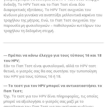
ένδειξη. Το HPV Τεστ και το Παπ Τεστ είναι δύο
διαφορετικές εξετάσεις. Το HPV Τεστ ανιχνεύει τον
κίνδυνο μία γυναίκα να αναπτύξει μελλοντικά καρκίνο του
τραχήλου της μήτρας. Ενώ, το Παπ Τεστ ανιχνεύει την
παρουσία μη φυσιολογικών – παθολογικών κυττάρων του
τραχήλου τη δεδομένη στιγμή.
― Πρέπει να κάνω έλεγχο για τους τύπους 16 και 18
του HPV;
Εάν το Παπ Τεστ είναι φυσιολογικό, αλλά το HPV τεστ
θετικό, ο γιατρός σας θα σας συστήσει την τυποποίηση
του HPV για τους τύπους 16 ή 18.
― Το τεστ για τον HPV μπορεί να αντικαταστήσει το
Παπ Τεστ;
Όχι. Το τεστ για τον HPV δίνει πληροφορίες, τις οποίες
μπορεί να αξιολογήσει ο γιατρός σας μαζί με το
αποτέλεσμα του Παπ Τεστ για την εκτίμηση κινδύνου