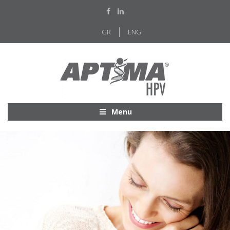
GR
ENG
Menu